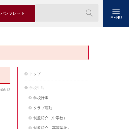
パンフレット
MENU
トップ
学校生活
/06/13
学校行事
クラブ活動
。
制服紹介（中学校）
制服紹介（高等学校）