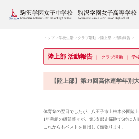
トップ
学校生活
クラブ活動
陸上部
活動報告
陸上部 活動報告
クラブ活動
学
【陸上部】第39回高体連学年別
体育祭の翌日でしたが、八王子市上柚木公園陸上
1年善組の磯部菜々が、第5支部走幅跳で6位に入
これからもベストを目指して頑張ります。