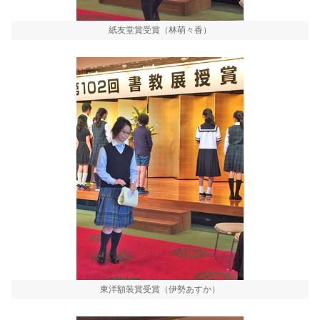
紙友堂賞受賞（林萌々香）
東洋額装賞受賞（伊勢あすか）