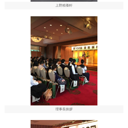
上野精養軒
理事長挨拶