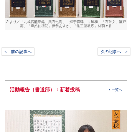
左より／「九成宮醴泉銘」輿石七海、「鮮于璜碑」古屋和、「石鼓文」瀬戸
葵、「麻姑仙壇記」伊勢あすか、「集王聖教序」林萌々香
< 前の記事へ
次の記事へ >
活動報告（書道部）：新着投稿
一覧へ