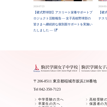
2026/07/23
2026/05
【硬式野球部】アスリート栄養サポートプ
【硬
ロジェクト活動報告 ― 女子高校野球部の
ナス
皆さまへ継続的な個別面サポートを実施い
たしました ―
〒206-8511 東京都稲城市坂浜238番地
Tel 042-350-7123
中学受験の方へ
高校受験
卒業生の方へ
保護者の