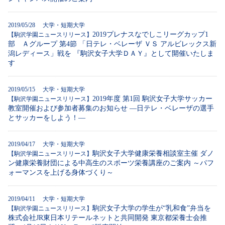
2019/05/28 大学・短期大学
2019プレナスなでしこリーグカップ1
【駒沢学園ニュースリリース】
部 Ａグループ 第4節 「日テレ・ベレーザ ＶＳ アルビレックス新
潟レディース」戦を 『駒沢女子大学ＤＡＹ』として開催いたしま
す
2019/05/15 大学・短期大学
2019年度 第1回 駒沢女子大学サッカー
【駒沢学園ニュースリリース】
教室開催および参加者募集のお知らせ ―日テレ・ベレーザの選手
とサッカーをしよう！―
2019/04/17 大学・短期大学
駒沢女子大学健康栄養相談室主催 ダノ
【駒沢学園ニュースリリース】
ン健康栄養財団による中高生のスポーツ栄養講座のご案内 ～パフ
ォーマンスを上げる身体づくり～
2019/04/11 大学・短期大学
駒沢女子大学の学生が“乳和食”弁当を
【駒沢学園ニュースリリース】
株式会社JR東日本リテールネットと共同開発 東京都栄養士会推