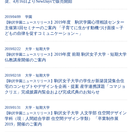
奨、4月16日よりNewDaysで販売開始
2019/04/09 学園
2019年度 駒沢学園心理相談センター
【駒沢学園ニュースリリース】
主催第1回セミナーのご案内 「子育てに生かす動機づけ面接～子
どもの自律を促すコミュニケーション～」
2019/02/22 大学・短期大学
2019年度 前期 駒沢女子大学・短期大学
【駒沢学園ニュースリリース】
仏教講座開催のご案内
2019/02/18 大学・短期大学
駒沢女子大学の学生が新築賃貸集合住
【駒沢学園ニュースリリース】
宅のコンセプトやデザインを企画・提案 産学連携課題「コマジョ
クリエ」完成披露内覧会および完成式典のお知らせ
2019/01/31 大学・短期大学
駒沢女子大学 人文学部 住空間デザイン
【駒沢学園ニュースリリース】
学科（現：人間総合学群 住空間デザイン学類） 「卒業制作展
2019」開催のご案内