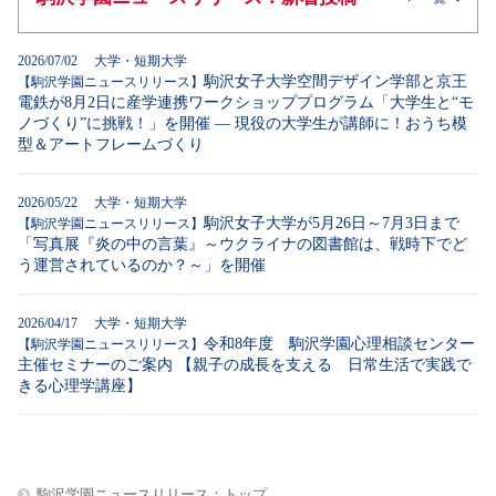
2026/07/02 大学・短期大学
駒沢女子大学空間デザイン学部と京王
【駒沢学園ニュースリリース】
電鉄が8月2日に産学連携ワークショッププログラム「大学生と“モ
ノづくり”に挑戦！」を開催 ― 現役の大学生が講師に！おうち模
型＆アートフレームづくり
2026/05/22 大学・短期大学
駒沢女子大学が5月26日～7月3日まで
【駒沢学園ニュースリリース】
「写真展『炎の中の言葉』～ウクライナの図書館は、戦時下でど
う運営されているのか？～」を開催
2026/04/17 大学・短期大学
令和8年度 駒沢学園心理相談センター
【駒沢学園ニュースリリース】
主催セミナーのご案内 【親子の成長を支える 日常生活で実践で
きる心理学講座】
駒沢学園ニュースリリース：トップ