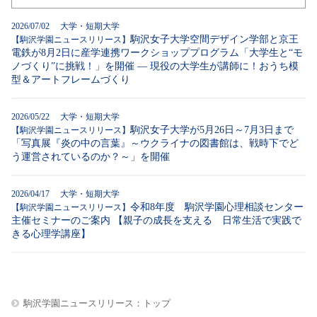
2026/07/02 大学・短期大学
駒沢女子大学空間デザイン学部と京王
【駒沢学園ニュースリリース】
電鉄が8月2日に産学連携ワークショッププログラム「大学生と“モ
ノづくり”に挑戦！」を開催 ― 現役の大学生が講師に！おうち模
型＆アートフレームづくり
2026/05/22 大学・短期大学
駒沢女子大学が5月26日～7月3日まで
【駒沢学園ニュースリリース】
「写真展『炎の中の言葉』～ウクライナの図書館は、戦時下でど
う運営されているのか？～」を開催
2026/04/17 大学・短期大学
令和8年度 駒沢学園心理相談センター
【駒沢学園ニュースリリース】
主催セミナーのご案内 【親子の成長を支える 日常生活で実践で
きる心理学講座】
駒沢学園ニュースリリース：トップ