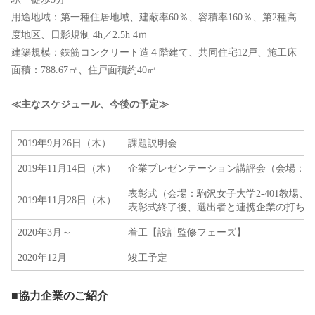
用途地域：第一種住居地域、建蔽率60％、容積率160％、第2種高
度地区、日影規制 4h／2.5h 4ｍ
建築規模：鉄筋コンクリート造４階建て、共同住宅12戸、施工床
面積：788.67㎡、住戸面積約40㎡
≪主なスケジュール、今後の予定≫
2019年9月26日（木）
課題説明会
2019年11月14日（木）
企業プレゼンテーション講評会（会場：駒沢女
表彰式（会場：駒沢女子大学2-401教場、9
2019年11月28日（木）
表彰式終了後、選出者と連携企業の打ち合
2020年3月～
着工【設計監修フェーズ】
2020年12月
竣工予定
■協力企業のご紹介