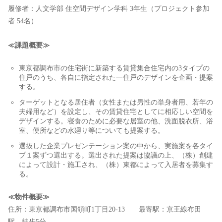
履修者：人文学部 住空間デザイン学科 3年生（プロジェクト参加
者 54名）
≪課題概要≫
東京都調布市の住宅街に新築する賃貸集合住宅内の3タイプの
住戸のうち、各自に指定された一住戸のデザインを企画・提案
する。
ターゲットとなる居住者（女性または男性の単身者用、若年の
夫婦用など）を設定し、その賃貸住宅としてに相応しい空間を
デザインする。寝食のために必要な居室の他、洗面脱衣所、浴
室、便所などの水廻り等についても提案する。
選抜した企業プレゼンテーション案の中から、実施案を各タイ
プ１案ずつ選出する。選出された提案は協議の上、（株）創建
によって設計・施工され、（株）東都によって入居者を募集す
る。
≪物件概要≫
住所：東京都調布市国領町1丁目20-13 最寄駅：京王線布田
駅 徒歩5分