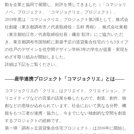
動を企業と協同で展開し、好評を博してきました（「コマジョリ
ノベ」プロジェクト、「コマジョクリエ」プロジェクト）。
2019年度は「コマジョクリエ」プロジェクト第2弾として、株式会
社創建（東京都調布市／代表取締役：玉村 秀樹）、株式会社東都
（東京都狛江市／代表取締役社長：磯谷 彰洋）にご協力いただ
き、東京都調布市国領町に新築予定の賃貸集合住宅のうち3タイプ
の住戸のデザインを住空間デザイン学科3年の学生が提案・実現を
めざす取り組みが開始しました。
詳細は下記をご覧ください。
――産学連携プロジェクト「コマジョクリエ」とは――
コマジョクリエの「クリエ」はクリエイト、クリエイション、ク
リエイティブなどの言葉の語尾を略したもので、創造、創作、独
創などの意味が込められています。社会において異なる分野、機
能をもつ三者が連携・協力し、今までにない独創的な空間を創造
するプロジェクトの総称です。
第一弾「調布ヶ丘賃貸集合住宅プロジェクト」は2016年に開始し