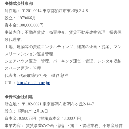
◆株式会社東都
所在地： 〒201-0014 東京都狛江市東和泉2-4-8
設立： 1979年6月
資本金: 100,000,000円
事業内容：不動産賃貸・売買仲介、賃貸不動産建物管理、損害保
険代理業、
土地、建物等の資産コンサルティング、建築の企画・提案、マン
スリーマンション運営管理、
シェアハウス運営・管理、パーキング運営・管理、レンタル収納
スペース運営・管理
代表者: 代表取締役社長 磯谷 彰洋
URL：
http://co.tohto.ne.jp/
◆株式会社創建
所在地： 〒182-0021 東京都調布市調布ヶ丘2-14-7
設立： 昭和47年2月16日
資本金: 9,900万円（授権資本金 48,000万円）
事業内容： 賃貸事業の企画・設計・施工・管理業務、不動産経営