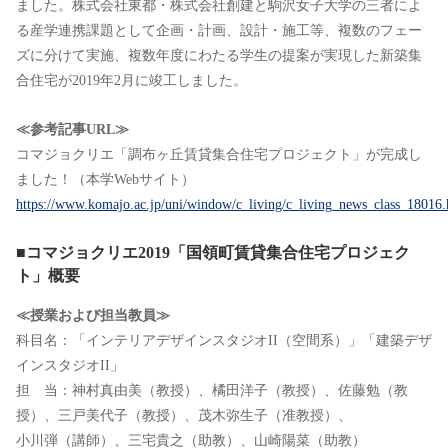
ました。株式会社東都・株式会社創建と駒沢女子大学の三者によ
る産学連携課題として企画・計画、設計・施工等、複数のフェー
ズに分けて実施、複数年度にわたる学生の提案が実現した新築集
合住宅が2019年2月に竣工しました。
≪参考記事URL≫
コマジョクリエ「調布ヶ丘賃貸集合住宅プロジェクト」が完成し
ました！（本学Webサイト）
https://www.komajo.ac.jp/uni/window/c_living/c_living_news_class_18016.
■コマジョクリエ2019「国領町賃貸集合住宅プロジェク
ト」概要
≪授業および担当教員≫
科目名：「インテリアデザインスタジオII（空間系）」「建築デザ
インスタジオII」
担 当：神村真由美（教授）、橘田洋子（教授）、佐藤勉（教
授）、三戸美代子（教授）、茂木弥生子（准教授）、
小川弾（講師）、三宅貴之（助教）、山崎陽菜（助教）