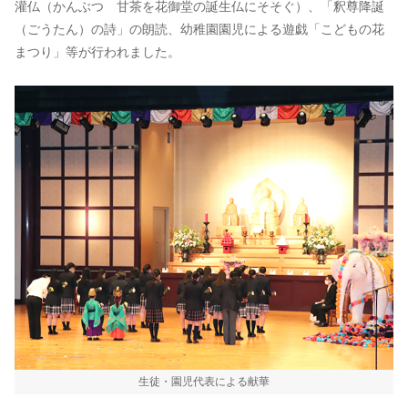
灌仏（かんぶつ 甘茶を花御堂の誕生仏にそそぐ）、「釈尊降誕
（ごうたん）の詩」の朗読、幼稚園園児による遊戯「こどもの花
まつり」等が行われました。
生徒・園児代表による献華