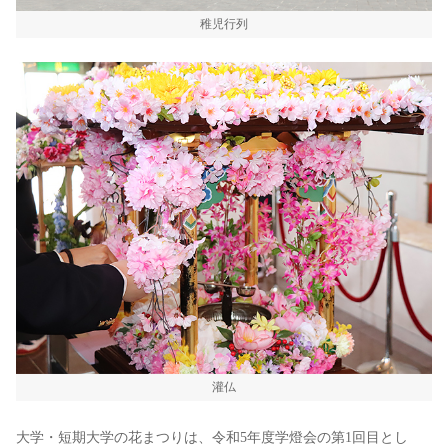
稚児行列
灌仏
大学・短期大学の花まつりは、令和5年度学燈会の第1回目とし