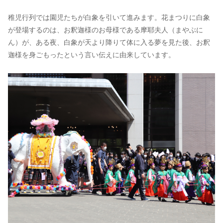
稚児行列では園児たちが白象を引いて進みます。花まつりに白象
が登場するのは、お釈迦様のお母様である摩耶夫人（まやぶに
ん）が、ある夜、白象が天より降りて体に入る夢を見た後、お釈
迦様を身ごもったという言い伝えに由来しています。