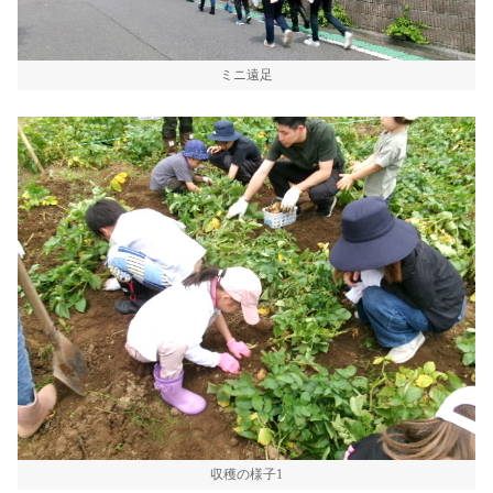
ミニ遠足
収穫の様子1