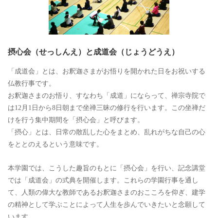
摂心会（せっしんえ）と成道会（じょうどうえ）
「成道会」とは、お釈迦さまがお悟りを開かれた日をお祝いする
仏教行事です。
お釈迦さまのお悟り、すなわち「成道」にならって、禅宗寺院で
は12月1日から8日朝まで坐禅三昧の修行を行います。この坐禅だ
けを行う集中期間を「摂心会」と呼びます。
「摂心」とは、日常の散乱した心をまとめ、乱れがちな自己の心
をととのえるという意味です。
本学園では、こうした趣旨のもとに「摂心会」を行い、記念講堂
では「成道会」の式典を開催します。これらの学園行事を通し
て、人類の偉大な教師であるお釈迦さまのおこころを仰ぎ、建学
の精神として学ぶことによって人生を歩んでいきたいと念願して
います。