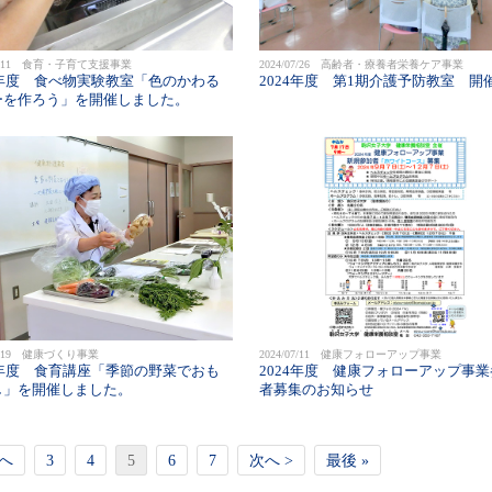
/09/11 食育・子育て支援事業
2024/07/26 高齢者・療養者栄養ケア事業
4年度 食べ物実験教室「色のかわる
2024年度 第1期介護予防教室 開
ーを作ろう」を開催しました。
07/19 健康づくり事業
2024/07/11 健康フォローアップ事業
4年度 食育講座「季節の野菜でおも
2024年度 健康フォローアップ事
し」を開催しました。
者募集のお知らせ
前へ
3
4
5
6
7
次へ >
最後 »