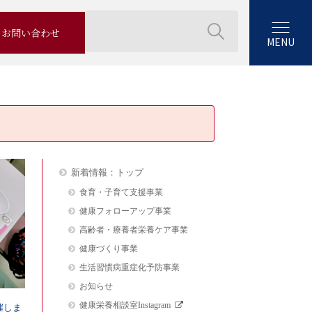
お問い合わせ
MENU
新着情報：トップ
食育・子育て支援事業
健康フォローアップ事業
高齢者・療養者栄養ケア事業
健康づくり事業
生活習慣病重症化予防事業
お知らせ
健康栄養相談室Instagram
催しま