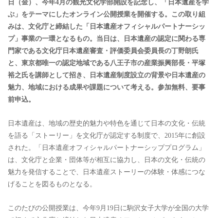
⽇（⾦）、今年4⽉の観光⽂化学部開設を記念し、「⽇本遺産を学
ぶ」をテーマにしたオンライン公開授業を開催する。この取り組
みは、⽂化庁と締結した「⽇本遺産オフィシャルパートナーシッ
プ」事業の⼀環となるもの。当⽇は、⽇本遺産の認定に関わる専
⾨家である⽂化庁⽇本遺産審査・評価委員会委員⻑の丁野朗⽒
と、東京都唯⼀の認定地域である⼋王⼦市の産業振興部⻑・平塚
裕之⽒を講師として招き、⽇本遺産制度設⽴の背景や⽇本遺産の
魅⼒、地域における成果や課題について考える。参加無料、要事
前申込。
⽇本遺産は、地域の歴史的魅⼒や特⾊を通じて⽇本の⽂化・伝統
を語る「ストーリー」を⽂化庁が認定する制度で、2015年に創設
された。「⽇本遺産オフィシャルパートナーシッププログラム」
は、⽂化庁と企業・団体等が相互に協⼒し、⽇本の⽂化・伝統の
魅⼒を発信することで、⽇本遺産ストーリーの体験・体感につな
げることを図るものとなる。
このたびの公開授業は、今年9⽉19⽇に駒沢⼥⼦⼤学が全国の⼤学