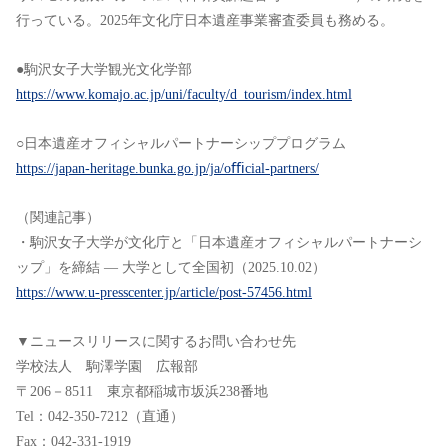
⾏っている。2025年⽂化庁⽇本遺産事業審査委員も務める。
●駒沢⼥⼦⼤学観光⽂化学部
https://www.komajo.ac.jp/uni/faculty/d_tourism/index.html
○⽇本遺産オフィシャルパートナーシッププログラム
https://japan-heritage.bunka.go.jp/ja/oﬃcial-partners/
（関連記事）
・駒沢⼥⼦⼤学が⽂化庁と「⽇本遺産オフィシャルパートナーシ
ップ」を締結 ― ⼤学として全国初（2025.10.02）
https://www.u-presscenter.jp/article/post-57456.html
▼ニュースリリースに関するお問い合わせ先
学校法人 駒澤学園 広報部
〒206－8511 東京都稲城市坂浜238番地
Tel：042-350-7212（直通）
Fax：042-331-1919