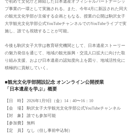
で初めて⽂化庁と締結した⽇本遺産オフィシャルパートナーシッ
プ事業の⼀環として実施される。また、今年4⽉に新設された同⼤
の観光⽂化学部が主催する企画ともなる。授業の公開は駒沢⼥⼦
⼤学観光⽂化学部公式YouTubeチャンネルでのYouTubeライブで実
施し、誰でも視聴することが可能。
今後も駒沢⼥⼦⼤学は教育研究機関として、⽇本遺産ストーリー
の魅⼒発信を通じて、地域の観光振興・交流⼈⼝拡⼤に向けた取
り組み⽀援、および⽇本遺産の認知度向上を図り、地域活性化に
積極的に貢献していく。
■観光⽂化学部開設記念 オンンライン公開授業
「⽇本遺産を学ぶ」概要
【⽇ 時】 2026年1⽉9⽇（⾦）14：40〜16：10
【会 場】 駒沢⼥⼦⼤学観光⽂化学部公式YouTubeチャンネル
【対 象】 誰でも参加可能
【参加費】 無料
【定 員】 なし（但し事前申込制）