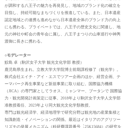
が調和する⼋王⼦の魅⼒を再発⾒し、地域のブランド化の確⽴を
⽬指し、持続可能なまちづくりを推進している。また、⽇本遺産
認定地域との連携も進めながら⽇本遺産全体のブランド⼒の向上
にも携わる。プライベートでは、⼋王⼦の歴史⽂化に関連し、地
元の神社や町会の⻘年会に属し、⼋王⼦まつりの⼭⾞巡⾏や神輿
渡御に⻑きに携わる。
○モデレーター
鮫島 卓（駒沢⼥⼦⼤学 観光⽂化学部 教授）
⿅児島県⽣まれ。⽴教⼤学⼤学院博⼠前期課程修了（観光学）。
株式会社エイチ・アイ・エスでツアー企画のほか、経営企画、テ
ーマパーク再⽣事業など新規事業に取り組む。国際協⼒機構
（JICA）の専⾨家としてラオス、ミャンマー、ブータンで 国際協
⼒・観光開発計画策定に従事。2018年より駒沢⼥⼦⼤学⼈⽂学部
准教授着任、2023年より同⼤観光⽂化学類教授。
専⾨は観光経済学、経済地理学で研究分野は観光地の産業集積と
知識創造・イノベーションの関係。最近はイタリアのアグリツー
リズモの発展メカニズム（科研費課題番号︓25K15684）の研究を