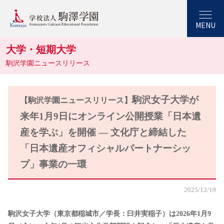
MENU
大学・短期大学
駒沢学園ニュースリリース
駒沢⼥⼦⼤学が
【駒沢学園ニュースリリース】
来年1⽉9⽇にオンライン公開授業「⽇本遺
産を学ぶ」を開催 ― ⽂化庁と締結した
「⽇本遺産オフィシャルパートナーシッ
プ」事業の⼀環
2025/12/19
駒沢⼥⼦⼤学（東京都稲城市／学⻑：⾅井実稲⼦）は2026年1⽉9