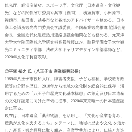
観光庁、経済産業省、スポーツ庁、⽂化庁（⽇本遺産・⽂化観
光）などの関係省庁委員や呉市（顧問）、横須賀市、⼩⽥原市、
舞鶴市、益⽥市、越⾕市など各地のアドバイザーを務める。⽇本
商⼯会議所観光専⾨委員会学識委員、全国産業観光推進 協議会副
会⻑、全国近代化遺産活⽤連絡協議会顧問なども務める。元東洋
⼤学⼤学院国際観光学研究科客員教授ほか、跡⾒学園⼥⼦⼤学観
光コミュニティ学部、法政⼤学キャリアデザイン学部講師など。
2020年⽂化庁⻑官表彰。
◎平塚 裕之 ⽒（⼋王⼦市 産業振興部⻑）
1989年⼋王⼦市役所⼊庁。障害者⽀援、⼦ども福祉、学校教育政
策等の分野を歴任。2018年から地域の⽂化財を総合的に保存・活
⽤するための「⼋王⼦市歴史⽂化基本構想」の策定及び⽇本遺産
の⽂化庁認定に向けた準備に従事。2020年東京唯⼀の⽇本遺産認
定に⾄る。
現在は、⽇本遺産「桑都物語」を活⽤し、「⽂化が産業を育み、
産業が⽂化を⽀えるまち」をテーマに、地域の歴史や⽂化 を活か
した産業・観光振興に取り組み、産官学共創により、伝統と創造