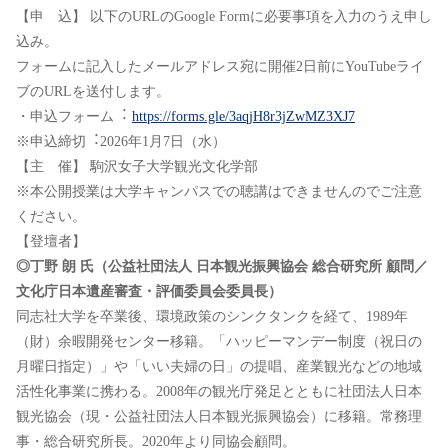
【申 込】 以下のURLのGoogle Formに必要事項を⼊⼒のうえ申し
込み。
フォームに記⼊したメールアドレス宛に開催2⽇前にYouTubeライ
ブのURLを送付します。
・申込フォーム︓
https://forms.gle/3aqjH8r3jZwMZ3XJ7
※申込締切︓2026年1⽉7⽇（⽔）
【主 催】 駒沢⼥⼦⼤学観光⽂化学部
※本公開授業は⼤学キャンパスでの聴講はできませんのでご注意
ください。
【登壇者】
◎丁野 朗 ⽒（公益社団法⼈ ⽇本観光振興協会 総合研究所 顧問／
⽂化庁⽇本遺産審査・評価委員会委員⻑）
同志社⼤学を卒業後、環境政策のシンクタンクを経て、1989年
（財）余暇開発センター移籍。「ハッピーマンデー制度（祝⽇の
⽉曜⽇指定）」や「いい夫婦の⽇」の提唱、産業観光などの地域
活性化事業に携わる。2008年の観光庁発⾜とともに社団法⼈⽇本
観光協会（現・公益社団法⼈⽇本観光振興協会）に移籍。常務理
事・総合研究所⻑。2020年より同協会顧問。