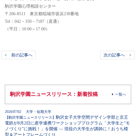
駒沢学園心理相談センター
〒206-8511 東京都稲城市坂浜238番地
Tel：042－350－7187（直通）
（平日：10:00～17:00）
< 前の記事へ
次の記事へ >
駒沢学園ニュースリリース：新着投稿
一覧へ
2026/07/02 大学・短期大学
駒沢女子大学空間デザイン学部と京王
【駒沢学園ニュースリリース】
電鉄が8月2日に産学連携ワークショッププログラム「大学生と“モ
ノづくり”に挑戦！」を開催 ― 現役の大学生が講師に！おうち模
型＆アートフレームづくり