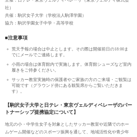
主催：日テレ・東京ヴェルディベレーザ（東京ヴェルディ株式会
社）
共催：駒沢女子大学（学校法人駒澤学園）
協力：駒沢学園女子中学・高等学校
■注意事項
荒天予報の場合は中止とします。その際は開催前日の18:00ま
でにメールでご連絡します。
小雨の場合は体育館内で実施します。体育館シューズなど室内
履きをご持参ください。
サッカー教室実施時の保護者やご家族の方のご来場・ご観覧は
可能です（グラウンド傍にある観覧席からご覧いただきま
す）。
【駒沢女子大学と日テレ・東京ヴェルディベレーザのパー
トナーシップ提携協定について】
地元の小・中学生女子を対象としたサッカー教室や近隣でのホー
ムゲーム開催などのスポーツ振興を通して、地域活性化や青少年