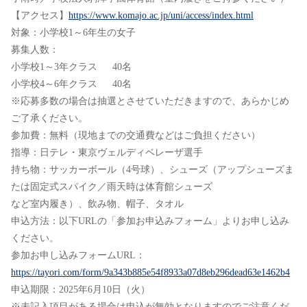
【アクセス】
https://www.komajo.ac.jp/uni/access/index.html
対象：小学校1～6年生の女子
募集人数：
小学校1～3年クラス 40名
小学校4～6年クラス 40名
※応募多数の場合は抽選とさせていただきますので、あらかじめ
ご了承ください。
参加費：無料（現地までの交通費などはご負担ください）
指導：日テレ・東京ヴェルディベレーザ選手
持ち物：サッカーボール（4号球）、シューズ（アップシューズま
たは固定式スパイク／雨天時は体育館シューズ
など室内履き）、飲み物、帽子、タオル
申込方法：以下URLの「参加お申込みフォーム」よりお申し込み
ください。
参加お申し込みフォームURL：
https://tayori.com/form/9a343b885e54f8933a07d8eb296dead63e1462b4
申込期限：2025年6月10日（火）
※未記入項目がある場合は申込が無効となりますのでご注意くだ