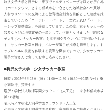
駒沢女子大学と日テレ・東京ヴェルディベレーザは双方が所在地
（ホームタウン）とする稲城市を中心とした地域社会への貢献、
人材やリソースの交流による教育機会創出を目的とした連携を推
進していくため「コーポレートパートナー契約」及び「パートナ
ーシップ提携協定」を締結しています。この度、女子サッカーの
普及ならびに地域貢献の一環として、恒例となりました『駒沢女
子大学 少女サッカー教室』を本学園グラウンドにて開催いたしま
す。サッカー教室当日は、ベレーザ選手が指導を担当します。ト
ップレベルの技術を体験する貴重な機会ですので、少女サッカー
選手の皆さんは奮ってお申し込みください。
■駒沢女子大学 少女サッカー教室
日時：2025年6月22日（日）11:00〜12:30（10:30〜10:55 受付）※
小雨決行、荒天中止
場所：学校法人駒澤学園グラウンド（人工芝） 東京都稲城市坂
浜238番地
晴天時／学校法人駒澤学園グラウンド（人工芝）
小雨時／学校法人駒澤学園体育館（室内履きをご持参ください）