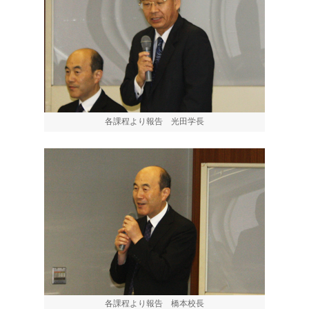
各課程より報告 光田学長
各課程より報告 橋本校長