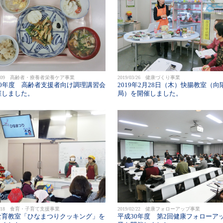
/04/09 高齢者・療養者栄養ケア事業
2019/03/26 健康づくり事業
30年度 高齢者支援者向け調理講習会
2019年2月28日（木）快腸教室（向
催しました。
局）を開催しました。
/03/18 食育・子育て支援事業
2019/02/22 健康フォローアップ事業
食育教室「ひなまつりクッキング」を
平成30年度 第2回健康フォローア