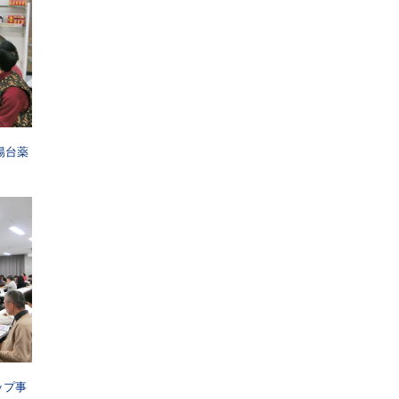
陽台薬
ップ事