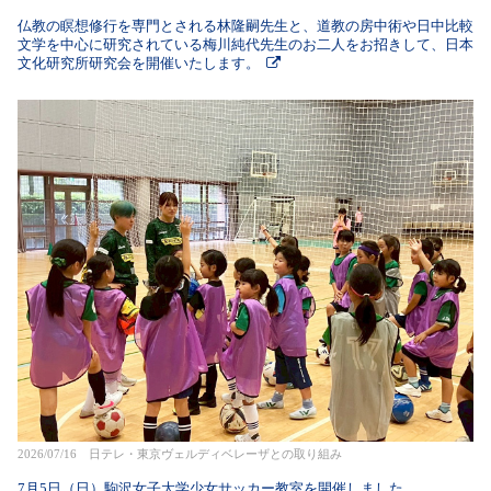
仏教の瞑想修行を専門とされる林隆嗣先生と、道教の房中術や日中比較
文学を中心に研究されている梅川純代先生のお二人をお招きして、日本
文化研究所研究会を開催いたします。
2026/07/16 日テレ・東京ヴェルディベレーザとの取り組み
7月5日（日）駒沢女子大学少女サッカー教室を開催しました。