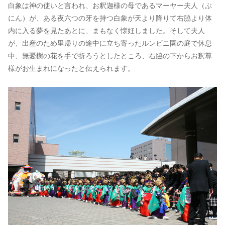
白象は神の使いと言われ、お釈迦様の母であるマーヤー夫人（ぶ
にん）が、ある夜六つの牙を持つ白象が天より降りて右脇より体
内に入る夢を見たあとに、まもなく懐妊しました。そして夫人
が、出産のため里帰りの途中に立ち寄ったルンビニ園の庭で休息
中、無憂樹の花を手で折ろうとしたところ、右脇の下からお釈尊
様がお生まれになったと伝えられます。