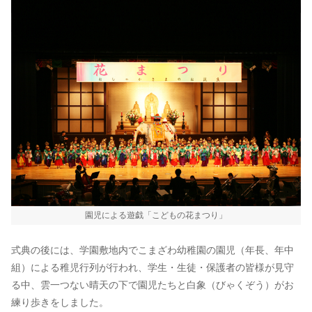
園児による遊戯「こどもの花まつり」
式典の後には、学園敷地内でこまざわ幼稚園の園児（年長、年中
組）による稚児行列が行われ、学生・生徒・保護者の皆様が見守
る中、雲一つない晴天の下で園児たちと白象（びゃくぞう）がお
練り歩きをしました。