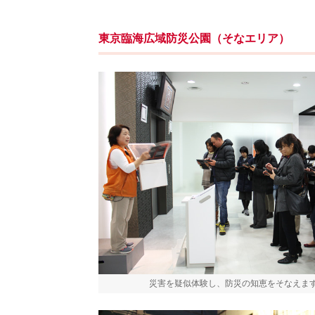
東京臨海広域防災公園（そなエリア）
災害を疑似体験し、防災の知恵をそなえま