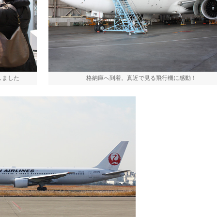
しました
格納庫へ到着。真近で見る飛行機に感動！