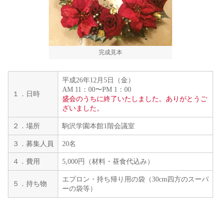
完成見本
平成26年12月5日（金）
AM 11：00〜PM 1：00
１．日時
盛会のうちに終了いたしました。ありがとうご
ざいました。
２．場所
駒沢学園本館1階会議室
３．募集人員
20名
４．費用
5,000円（材料・昼食代込み）
エプロン・持ち帰り用の袋（30cm四方のスーパ
５．持ち物
ーの袋等）