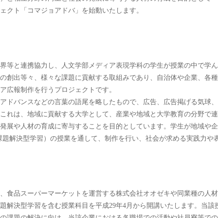
ェクト「コマジョアドバ」を始動いたします。
界等と連携協力し、人文学部メディア表現学科の学生が授業の中で学ん
の創出等々、様々な課題に貢献する取組みであり、自治体や企業、各種
ア広報制作を行うプロジェクトです。
アドバンスなどの言葉の語尾を略したもので、広告、広告掲げる気球、
これは、地域に貢献する大学として、産業や地域と大学教育の分野で連
発展や人材の育成に寄与することを目的としています。学生が地域や企
earning：課題解決型学習）の授業を通して、制作を行い、社会が求める実践力や
、食品スーパーマーケットを運営する株式会社オオゼキや同業種の人材
題解決型学習を含む授業科目を平成29年4月から開講いたします。当該
の課題の解決に向け、当該企業における各職場での活動や社員寮等での