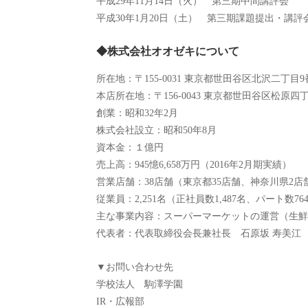
平成29年11月14日（火） 第三期中間講評会
平成30年1月20日（土） 第三期課題提出・講評
◆株式会社オオゼキについて
所在地：〒155-0031 東京都世田谷区北沢二丁目9
本店所在地：〒156-0043 東京都世田谷区松原四丁
創業：昭和32年2月
株式会社設立：昭和50年8月
資本金：１億円
売上高：945憶6,658万円（2016年2月期実績）
営業店舗：38店舗（東京都35店舗、神奈川県2店
従業員：2,251名（正社員数1,487名、パート数76
主な事業内容：スーパーマーケットの運営（生鮮
代表者：代表取締役会長兼社長 石原坂 寿美江
▼お問い合わせ先
学校法人 駒澤学園
IR・広報部