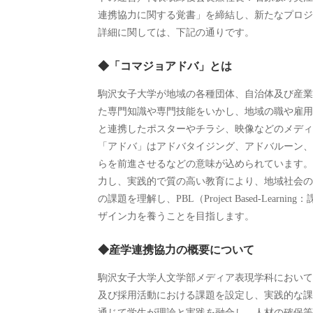
連携協力に関する覚書」を締結し、新たなプロジ
詳細に関しては、下記の通りです。
◆「コマジョアドバ」とは
駒沢女子大学が地域の各種団体、自治体及び産業
た専門知識や専門技能をいかし、地域の職や雇用
と連携したポスターやチラシ、映像などのメディ
「アドバ」はアドバタイジング、アドバルーン、
らを前進させるなどの意味が込められています。
力し、実践的で質の高い教育により、地域社会の
の課題を理解し、PBL（Project Based-L
ザイン力を養うことを目指します。
◆産学連携協力の概要について
駒沢女子大学人文学部メディア表現学科において
及び採用活動における課題を設定し、実践的な課
通じて学生が理論と実践を融合し、人材の確保等