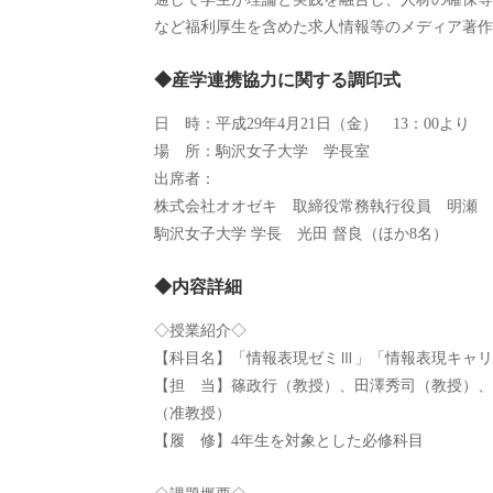
など福利厚生を含めた求人情報等のメディア著作
◆産学連携協力に関する調印式
日 時：平成29年4月21日（金） 13：00より
場 所：駒沢女子大学 学長室
出席者：
株式会社オオゼキ 取締役常務執行役員 明瀬 
駒沢女子大学 学長 光田 督良（ほか8名）
◆内容詳細
◇授業紹介◇
【科目名】「情報表現ゼミⅢ」「情報表現キャリ
【担 当】篠政行（教授）、田澤秀司（教授）、
（准教授）
【履 修】4年生を対象とした必修科目