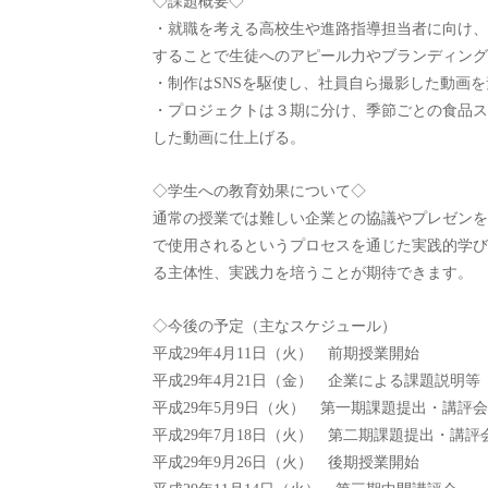
◇課題概要◇
・就職を考える高校生や進路指導担当者に向け、
することで生徒へのアピール力やブランディング
・制作はSNSを駆使し、社員自ら撮影した動画
・プロジェクトは３期に分け、季節ごとの食品ス
した動画に仕上げる。
◇学生への教育効果について◇
通常の授業では難しい企業との協議やプレゼンを
で使用されるというプロセスを通じた実践的学び
る主体性、実践力を培うことが期待できます。
◇今後の予定（主なスケジュール）
平成29年4月11日（火） 前期授業開始
平成29年4月21日（金） 企業による課題説明等
平成29年5月9日（火） 第一期課題提出・講評会
平成29年7月18日（火） 第二期課題提出・講評
平成29年9月26日（火） 後期授業開始