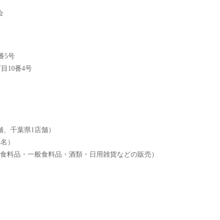
会
番5号
目10番4号
舗、千葉県1店舗）
4名）
食料品・一般食料品・酒類・日用雑貨などの販売）