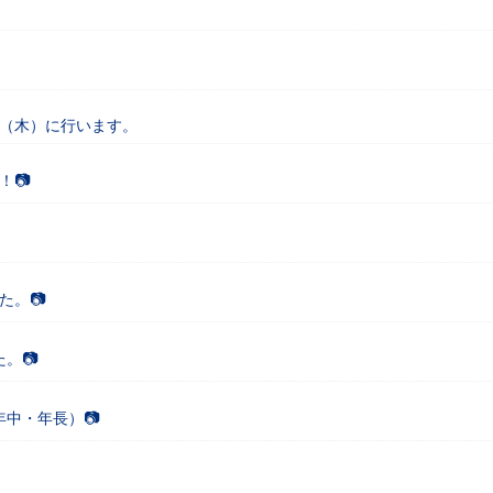
7日（木）に行います。
！📷
た。📷
。📷
年中・年長）📷