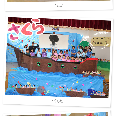
うめ組
さくら組